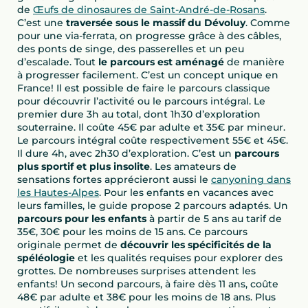
de
Œufs de dinosaures de Saint-André-de-Rosans
.
C’est une
traversée sous le massif du Dévoluy
. Comme
pour une via-ferrata, on progresse grâce à des câbles,
des ponts de singe, des passerelles et un peu
d’escalade. Tout
le parcours est aménagé
de manière
à progresser facilement. C’est un concept unique en
France! Il est possible de faire le parcours classique
pour découvrir l’activité ou le parcours intégral. Le
premier dure 3h au total, dont 1h30 d’exploration
souterraine. Il coûte 45€ par adulte et 35€ par mineur.
Le parcours intégral coûte respectivement 55€ et 45€.
Il dure 4h, avec 2h30 d’exploration. C’est un
parcours
plus sportif et plus insolite
. Les amateurs de
sensations fortes apprécieront aussi le
canyoning dans
les Hautes-Alpes
. Pour les enfants en vacances avec
leurs familles, le guide propose 2 parcours adaptés. Un
parcours pour les enfants
à partir de 5 ans au tarif de
35€, 30€ pour les moins de 15 ans. Ce parcours
originale permet de
découvrir les spécificités de la
spéléologie
et les qualités requises pour explorer des
grottes. De nombreuses surprises attendent les
enfants! Un second parcours, à faire dès 11 ans, coûte
48€ par adulte et 38€ pour les moins de 18 ans. Plus