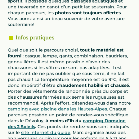
sportif, il possède quelques passages aquatiques et
une traversée en canot d’un petit lac souterrain. Pour
chaque parcours, les
photos sont toujours offertes
.
Vous aurez ainsi un beau souvenir de votre aventure
souterraine!
Infos pratiques
Quel que soit le parcours choisi,
tout le matériel est
fourni
: casque, lampe, gants, combinaison, baudriers,
genouillères. Il est même possible d’avoir des
chaussures si les vôtres ne sont pas adaptées. Il est
important de ne pas oublier que sous terre, il ne fait
pas chaud ! La température moyenne est de 9°C, il est
donc impératif d’être
chaudement habillé et chaussé
.
Porter des vêtements de randonnée près du corps et
des chaussures fermées aux semelles rugueuses est
recommandé. Après l’effort, détendez-vous dans notre
camping avec piscine dans les Hautes-Alpes
. Chaque
parcours possède un point de rendez-vous spécifique
dans le Dévoluy,
à moins d’1h du
camping Domaine
des 2 Soleils
.
Ces points de rendez-vous sont indiqués
sur le
site internet du guide
. Marc organise aussi des
anniversaires originaux pour les enfants de 5 à 12 ans