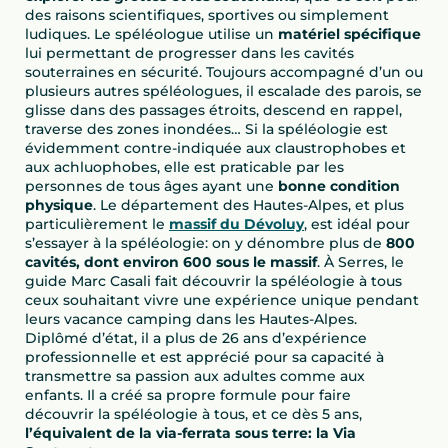
des raisons scientifiques, sportives ou simplement
ludiques. Le spéléologue utilise un
matériel spécifique
lui permettant de progresser dans les cavités
souterraines en sécurité. Toujours accompagné d’un ou
plusieurs autres spéléologues, il escalade des parois, se
glisse dans des passages étroits, descend en rappel,
traverse des zones inondées… Si la spéléologie est
évidemment contre-indiquée aux claustrophobes et
aux achluophobes, elle est praticable par les
personnes de tous âges ayant une
bonne condition
physique
. Le département des Hautes-Alpes, et plus
particulièrement le
massif du Dévoluy
, est idéal pour
s’essayer à la spéléologie: on y dénombre plus de
800
cavités, dont environ 600 sous le massif
. À Serres, le
guide Marc Casali fait découvrir la spéléologie à tous
ceux souhaitant vivre une expérience unique pendant
leurs vacance camping dans les Hautes-Alpes.
Diplômé d’état, il a plus de 26 ans d’expérience
professionnelle et est apprécié pour sa capacité à
transmettre sa passion aux adultes comme aux
enfants. Il a créé sa propre formule pour faire
découvrir la spéléologie à tous, et ce dès 5 ans,
l’équivalent de la via-ferrata sous terre: la Via