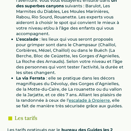
l’aventure. Vous vous essayerez ensuite dans
un
des superbes canyons
suivants : Barulot, Les
Marmites du Diables, Les Moules Marinières,
Rabou, Rio Sourd, Rouanette. Les experts vous
aideront à choisir le spot qui convient le mieux à
votre niveau et/ou à l’âge des enfants qui vous
accompagnent.
L’escalade
: les lieux qui vous seront proposés
pour grimper sont dans le Champsaur (Chaillol,
Corbières, Mézel, Chaillol) ou dans le Buëch (La
Berche, Bloc de Ceüzette, les Gorges d’Agnielles,
La Roche des Arnauds). Selon votre niveau et l’âge
des personnes qui vont tester l’activité, la durée et
les sites changent.
La via Ferrata
: elle se pratique dans les décors
magnifiques du Dévoluy, des Gorges d’Agnielles,
de la Motte-du-Caire, de La rouanette ou du vallon
de la Jarjatte, et ce dès 7 ans. Alliant les plaisirs de
la randonnée à ceux de l’
escalade à Orpierre
, elle
se fait de manière très sécurisée grâce aux guides.
Les tarifs
Les tarifs pratiqués par le
bureau des Guides les 2