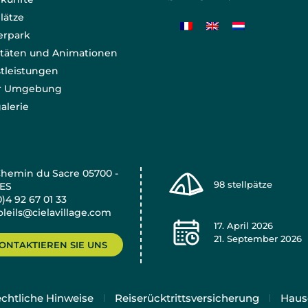
plätze
erpark
itäten und Animationen
tleistungen
er Umgebung
alerie
Chemin du Sacre 05700 -
98
stellpätze
ES
0)4 92 67 01 33
oleils@cielavillage.com
17. April 2026
21. September 2026
ONTAKTIEREN SIE UNS
chtliche Hinweise
Reiserücktrittsversicherung
Haus