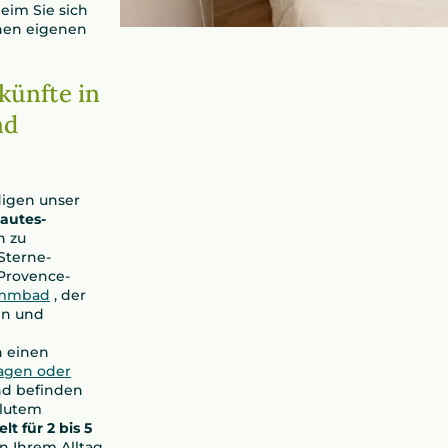
eim Sie sich
inen eigenen
ünfte in
nd
digen unser
autes-
n zu
 Sterne-
 Provence-
immbad
, der
en und
n einen
wagen oder
und befinden
olutem
elt für 2 bis 5
on Ihrem Alltag