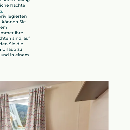
liche Nächte
s-
rivilegierten
, können Sie
inem
 immer Ihre
ten sind, auf
den Sie die
n Urlaub zu
 und in einem