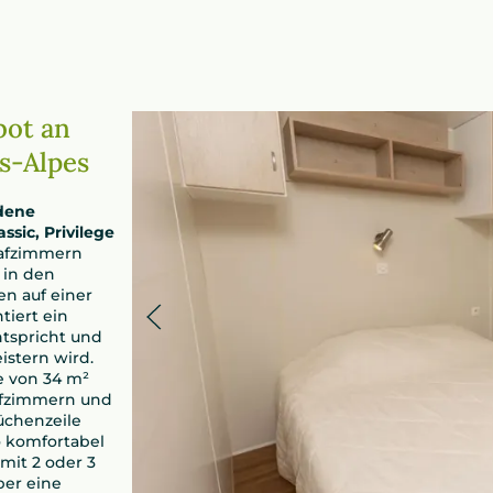
bot an
s-Alpes
dene
ssic, Privilege
lafzimmern
 in den
en auf einer
tiert ein
ntspricht und
istern wird.
e von 34 m²
lafzimmern und
üchenzeile
 komfortabel
 mit 2 oder 3
ber eine