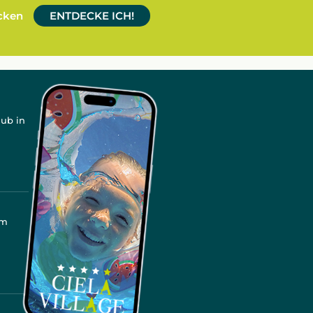
ecken
ENTDECKE ICH!
aub in
mm