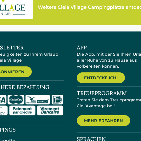
Weitere Ciela Village Campingplätze entd
SLETTER
APP
Neuigkeiten zu Ihrem Urlaub
Die App, mit der Sie Ihren Url
ela Village
aller Ruhe von zu Hause aus
vorbereiten können.
BONNIEREN
ENTDECKE ICH!
CHERE BEZAHLUNG
TREUEPROGRAMM
Treten Sie dem Treueprogra
Ciel’Avantage bei!
MEHR ERFAHREN
PINGS
SPRACHEN
künfte