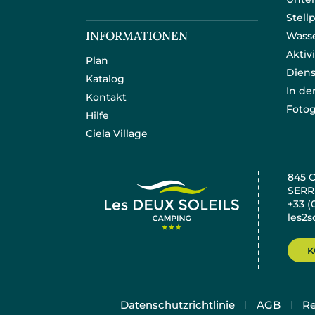
Stell
INFORMATIONEN
Wass
Aktiv
Plan
Diens
Katalog
In d
Kontakt
Fotog
Hilfe
Ciela Village
845 
SERR
+33 (
les2s
K
Datenschutzrichtlinie
AGB
Re