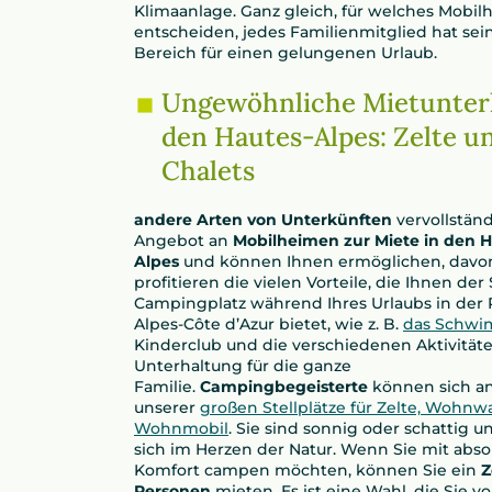
Klimaanlage. Ganz gleich, für welches Mobilh
entscheiden, jedes Familienmitglied hat se
Bereich für einen gelungenen Urlaub.
Ungewöhnliche Mietunterk
den Hautes-Alpes: Zelte u
Chalets
andere Arten von Unterkünften
vervollstän
Angebot an
Mobilheimen zur Miete in den H
Alpes
und können Ihnen ermöglichen, davo
profitieren die vielen Vorteile, die Ihnen der
Campingplatz während Ihres Urlaubs in der
Alpes-Côte d’Azur bietet, wie z. B.
das Schw
Kinderclub und die verschiedenen Aktivität
Unterhaltung für die ganze
Familie.
Campingbegeisterte
können sich a
unserer
großen Stellplätze für Zelte, Wohn
Wohnmobil
. Sie sind sonnig oder schattig 
sich im Herzen der Natur. Wenn Sie mit abs
Komfort campen möchten, können Sie ein
Z
Personen
mieten. Es ist eine Wahl, die Sie v