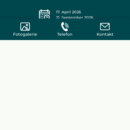
17. April 2026
21. September 2026
Fotogalerie
Telefon
Kontakt
Datenschutzrichtlinie
AGB
Rechtliche Hinweise
Reiserücktrittsversicherung
Hausordnung
Hausordnung aquapark
Copyright Ciela Village 2026 - Alle Rechte vorbehalten
I
Erstellt von M7creation