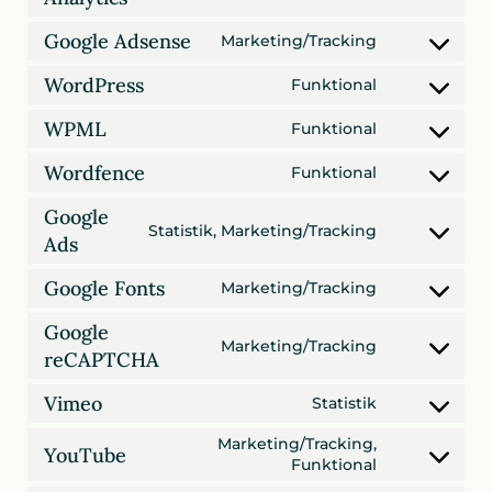
to
service
Google Adsense
Marketing/Tracking
Consent
google-
to
analytics
WordPress
Funktional
service
Consent
google-
to
WPML
Funktional
adsense
service
Consent
wordpress
to
Wordfence
Funktional
service
Consent
wpml
to
Google
service
Statistik, Marketing/Tracking
Consent
Ads
wordfence
to
service
Google Fonts
Marketing/Tracking
Consent
google-
to
ads
Google
service
Marketing/Tracking
Consent
reCAPTCHA
google-
to
fonts
service
Vimeo
Statistik
Consent
google-
to
recaptcha
Marketing/Tracking,
YouTube
service
Consent
Funktional
vimeo
to