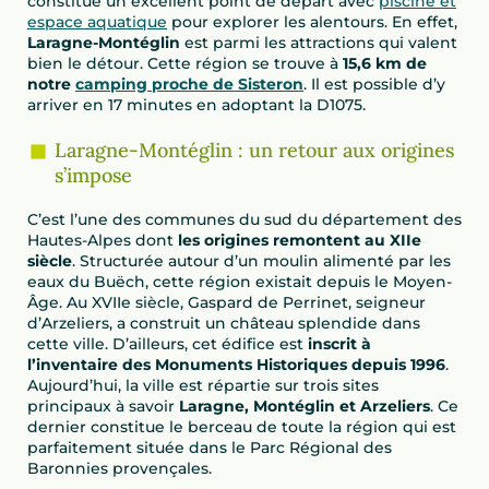
constitue un excellent point de départ avec
piscine et
espace aquatique
pour explorer les alentours. En effet,
Laragne-Montéglin
est parmi les attractions qui valent
bien le détour. Cette région se trouve à
15,6 km de
notre
camping proche de Sisteron
. Il est possible d’y
arriver en 17 minutes en adoptant la D1075.
Laragne-Montéglin : un retour aux origines
s’impose
C’est l’une des communes du sud du département des
Hautes-Alpes dont
les origines remontent au XIIe
siècle
. Structurée autour d’un moulin alimenté par les
eaux du Buëch, cette région existait depuis le Moyen-
Âge. Au XVIIe siècle, Gaspard de Perrinet, seigneur
d’Arzeliers, a construit un château splendide dans
cette ville. D’ailleurs, cet édifice est
inscrit à
l’inventaire des Monuments Historiques depuis 1996
.
Aujourd’hui, la ville est répartie sur trois sites
principaux à savoir
Laragne, Montéglin et Arzeliers
. Ce
dernier constitue le berceau de toute la région qui est
parfaitement située dans le Parc Régional des
Baronnies provençales.