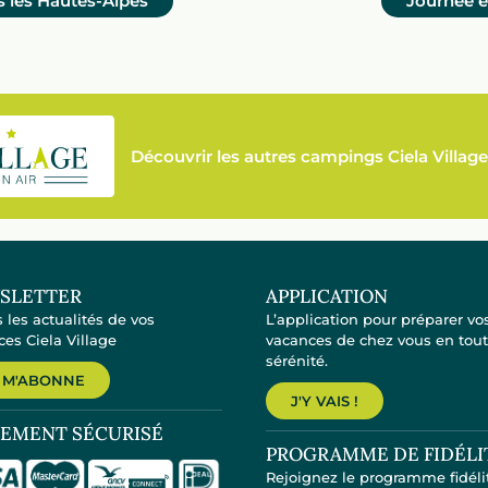
s les Hautes-Alpes
Journée e
Découvrir les autres campings Ciela Village
SLETTER
APPLICATION
 les actualités de vos
L’application pour préparer vo
es Ciela Village
vacances de chez vous en tou
sérénité.
 M'ABONNE
J'Y VAIS !
IEMENT SÉCURISÉ
PROGRAMME DE FIDÉLI
Rejoignez le programme fidéli