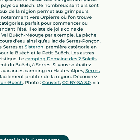
 pays de Buëch. De nombreux sentiers sont
doux de la région permet aux grimpeurs
e, notamment vers Orpierre où l’on trouve
s catégories, parfait pour commencer ou
ndant l’été, Il existe de jolis coins de
e Val Buëch-Méouge par exemple. La pêche
cours d’eau ainsi qu’au lac de Serres-Ponçon.
e Serres et
Sisteron
, première catégorie en
pour le Buëch et le Petit Buëch. Les autres
ristique. Le
camping Domaine des 2 Soleils
nt du Buëch, à Serres. Si vous souhaitez
nes vacances camping en Hautes-Alpes,
Serres
r facilement profiter de la région. Découvrez
eron-Buëch
. Photo :
Couvert
,
CC BY-SA 3.0
, via