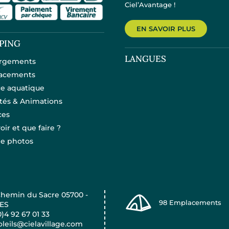
Ciel’Avantage !
EN SAVOIR PLUS
PING
LANGUES
rgements
acements
e aquatique
ités & Animations
ces
oir et que faire ?
ie photos
Chemin du Sacre 05700 -
98
Emplacements
ES
0)4 92 67 01 33
oleils@cielavillage.com