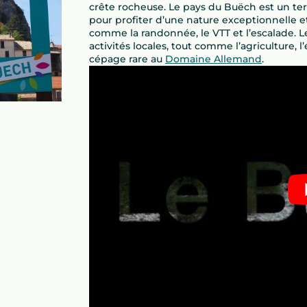
crête rocheuse. Le pays du Buëch est un ter
pour profiter d’une nature exceptionnelle et 
comme la randonnée, le VTT et l’escalade. L
activités locales, tout comme l’agriculture
cépage rare au
Domaine Allemand
.