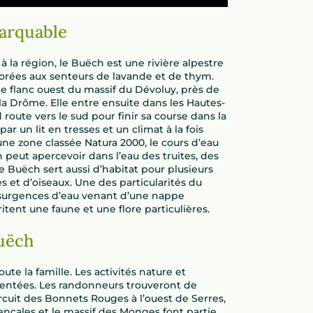
marquable
 la région, le Buëch est une rivière alpestre
lorées aux senteurs de lavande et de thym.
le flanc ouest du massif du Dévoluy, près de
a Drôme. Elle entre ensuite dans les Hautes-
oute vers le sud pour finir sa course dans la
ar un lit en tresses et un climat à la fois
e zone classée Natura 2000, le cours d’eau
 peut apercevoir dans l’eau des truites, des
e Buëch sert aussi d’habitat pour plusieurs
s et d’oiseaux. Une des particularités du
ésurgences d’eau venant d’une nappe
itent une faune et une flore particulières.
Buëch
te la famille. Les activités nature et
sentées. Les randonneurs trouveront de
circuit des Bonnets Rouges à l’ouest de Serres,
ençales et le massif des Monges font partie