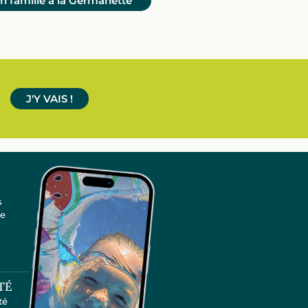
n famille à la Germanette
J'Y VAIS !
s
te
TÉ
té