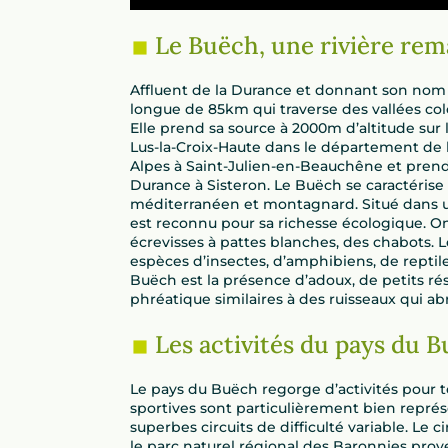
Le Buëch, une rivière re
Affluent de la Durance et donnant son nom à
longue de 85km qui traverse des vallées co
Elle prend sa source à 2000m d’altitude sur 
Lus-la-Croix-Haute dans le département de l
Alpes à Saint-Julien-en-Beauchêne et prend r
Durance à Sisteron. Le Buëch se caractérise p
méditerranéen et montagnard. Situé dans un
est reconnu pour sa richesse écologique. On
écrevisses à pattes blanches, des chabots. L
espèces d’insectes, d’amphibiens, de reptile
Buëch est la présence d’adoux, de petits r
phréatique similaires à des ruisseaux qui abr
Les activités du pays du 
Le pays du Buëch regorge d’activités pour tou
sportives sont particulièrement bien repré
superbes circuits de difficulté variable. Le 
le parc naturel régional des Baronnies prov